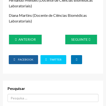
Fernando Mendes (Docente de Ciências Biomédicas
Laboratoriais)
Diana Martins (Docente de Ciências Biomédicas
Laboratoriais)
ARTIGO ANTERIOR: DIA MUNDIAL DA HIPERTENSÃO
ARTIGO SEGUINTE: 
ANTERIOR
SEGUINTE
FACEBOOK
TWITTER
Pesquisar
Procurar...