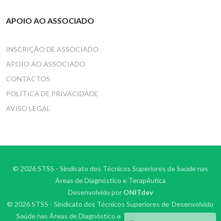
APOIO AO ASSOCIADO
INSCRIÇÃO DE ASSOCIADO
APOIO AO ASSOCIADO
CONTACTOS
POLÍTICA DE PRIVACIDADE
AVISO LEGAL
© 2026 STSS - Sindicato dos Técnicos Superiores de Saúde nas
Áreas de Diagnóstico e Terapêutica
Desenvolvido por
ONITdev
© 2026 STSS - Sindicato dos Técnicos Superiores de
Desenvolvido
Saúde nas Áreas de Diagnóstico e Terapêutica
por
ONITdev