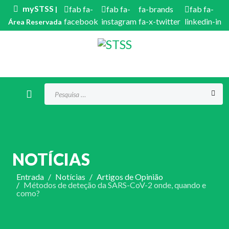
mySTSS
fab fa-
fab fa-
fa-brands
fab fa-
|
facebook
instagram
fa-x-twitter
linkedin-in
Área Reservada
Procurar...
NOTÍCIAS
Entrada
Notícias
Artigos de Opinião
Métodos de deteção da SARS-CoV-2 onde, quando e
como?