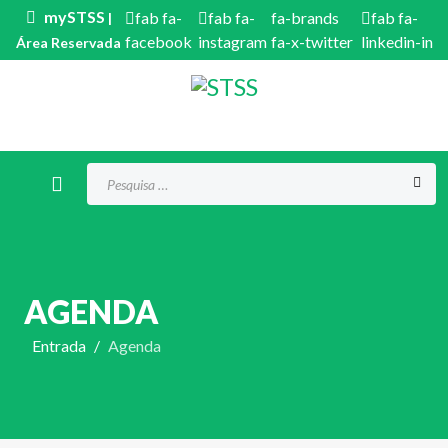
mySTSS
fab fa-
fab fa-
fa-brands
fab fa-
|
facebook
instagram
fa-x-twitter
linkedin-in
Área Reservada
Procurar...
AGENDA
Entrada
Agenda