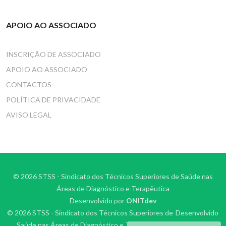
APOIO AO ASSOCIADO
INSCRIÇÃO DE ASSOCIADO
APOIO AO ASSOCIADO
CONTACTOS
POLÍTICA DE PRIVACIDADE
AVISO LEGAL
© 2026 STSS - Sindicato dos Técnicos Superiores de Saúde nas
Áreas de Diagnóstico e Terapêutica
Desenvolvido por
ONITdev
© 2026 STSS - Sindicato dos Técnicos Superiores de
Desenvolvido
Saúde nas Áreas de Diagnóstico e Terapêutica
por
ONITdev