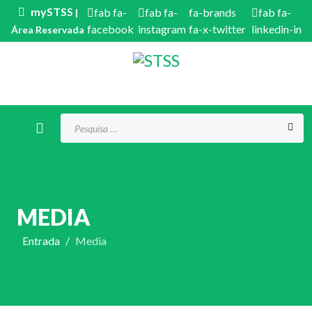
mySTSS
fab fa-
fab fa-
fa-brands
fab fa-
|
facebook
instagram
fa-x-twitter
linkedin-in
Área Reservada
Procurar...
MEDIA
Entrada
Media