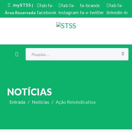
mySTSS
fab fa-
fab fa-
fa-brands
fab fa-
|
facebook
instagram
fa-x-twitter
linkedin-in
Área Reservada
Procurar...
NOTÍCIAS
Entrada
Notícias
Ação Reivindicativa