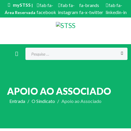
mySTSS
fab fa-
fab fa-
fa-brands
fab fa-
|
facebook
instagram
fa-x-twitter
linkedin-in
Área Reservada
Procurar...
APOIO AO ASSOCIADO
Entrada
O Sindicato
Apoio ao Associado