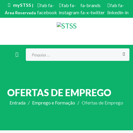
mySTSS
fab fa-
fab fa-
fa-brands
fab fa-
|
facebook
instagram
fa-x-twitter
linkedin-in
Área Reservada
Procurar...
OFERTAS DE EMPREGO
Entrada
Emprego e Formação
Ofertas de Emprego