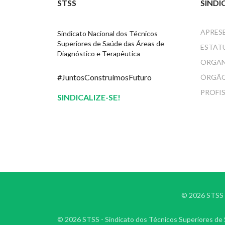
STSS
SINDI
APRES
Sindicato Nacional dos Técnicos
Superiores de Saúde das Áreas de
ESTAT
Diagnóstico e Terapêutica
ORGA
#JuntosConstruímosFuturo
ÓRGÃO
PROFI
SINDICALIZE-SE!
© 2026 STSS -
© 2026 STSS - Sindicato dos Técnicos Superiores de