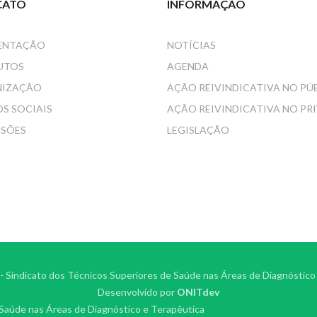
CATO
INFORMAÇÃO
ENTAÇÃO
NOTÍCIAS
UTOS
AGENDA
NIZAÇÃO
AÇÃO REIVINDICATIVA NO PÚ
S SOCIAIS
AÇÃO REIVINDICATIVA NO PR
SSÕES
LEGISLAÇÃO
 Sindicato dos Técnicos Superiores de Saúde nas Áreas de Diagnóstico
Desenvolvido por
ONITdev
 Saúde nas Áreas de Diagnóstico e Terapêutica