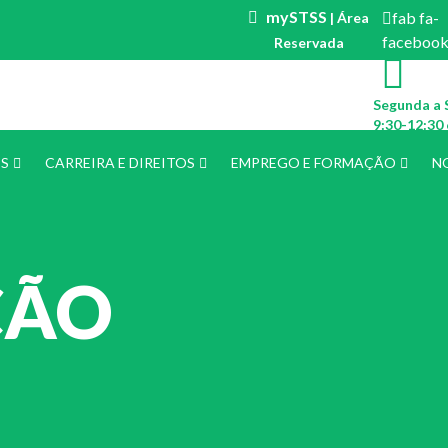
mySTSS
fab fa-
| Área
faceboo
Reservada
Segunda a 
9:30-12:30 
ES
CARREIRA E DIREITOS
EMPREGO E FORMAÇÃO
N
ÇÃO