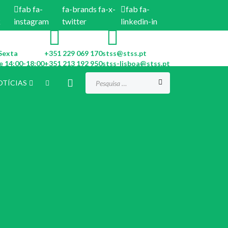
fab fa-
fa-brands fa-x-
fab fa-
k
instagram
twitter
linkedin-in
Sexta
+351 229 069 170
stss@stss.pt
e 14:00-18:00
+351 213 192 950
stss-lisboa@stss.pt
Procurar...
OTÍCIAS