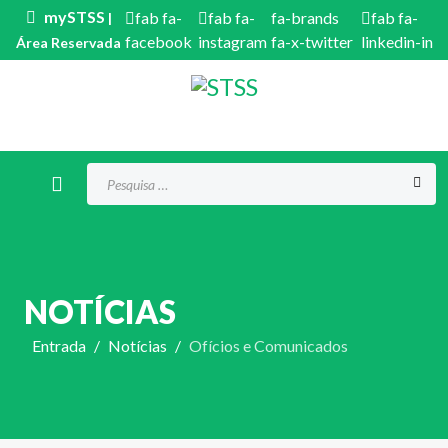
mySTSS
fab fa-
fab fa-
fa-brands
fab fa-
|
facebook
instagram
fa-x-twitter
linkedin-in
Área Reservada
Procurar...
NOTÍCIAS
Entrada
Notícias
Ofícios e Comunicados