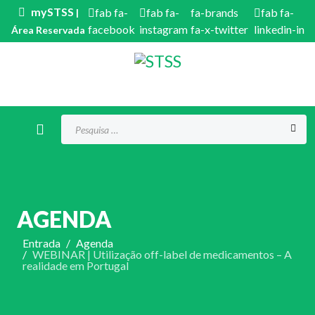
mySTSS
fab fa-
fab fa-
fa-brands
fab fa-
|
facebook
instagram
fa-x-twitter
linkedin-in
Área Reservada
Procurar...
AGENDA
Entrada
Agenda
WEBINAR | Utilização off-label de medicamentos – A
realidade em Portugal