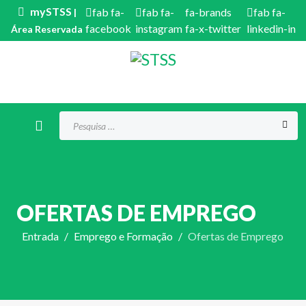
mySTSS
fab fa-
fab fa-
fa-brands
fab fa-
|
facebook
instagram
fa-x-twitter
linkedin-in
Área Reservada
Procurar...
OFERTAS DE EMPREGO
Entrada
Emprego e Formação
Ofertas de Emprego