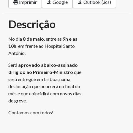
Imprimir
Google
Outlook (.ics)
Descrição
No dia
8 de maio
, entre as
9h e as
10h
, em frente ao Hospital Santo
António.
Será
aprovado abaixo-assinado
dirigido ao Primeiro-Ministro
que
será entregue em Lisboa, numa
deslocação que ocorrerá no final do
mês e que coincidirá com novos dias
de greve.
Contamos com todos!