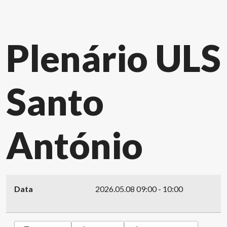
Plenário ULS
Santo
António
Data
2026.05.08
09:00
-
10:00