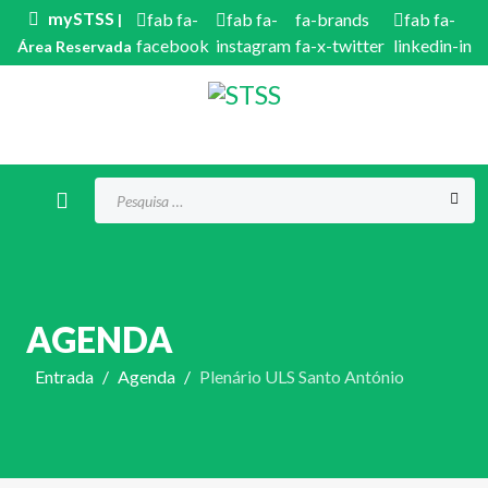
mySTSS
fab fa-
fab fa-
fa-brands
fab fa-
|
facebook
instagram
fa-x-twitter
linkedin-in
Área Reservada
Procurar...
AGENDA
Entrada
Agenda
Plenário ULS Santo António