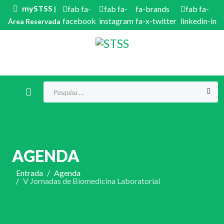
mySTSS
fab fa-
fab fa-
fa-brands
fab fa-
|
facebook
instagram
fa-x-twitter
linkedin-in
Área Reservada
Procurar...
AGENDA
Entrada
Agenda
V Jornadas de Biomedicina Laboratorial