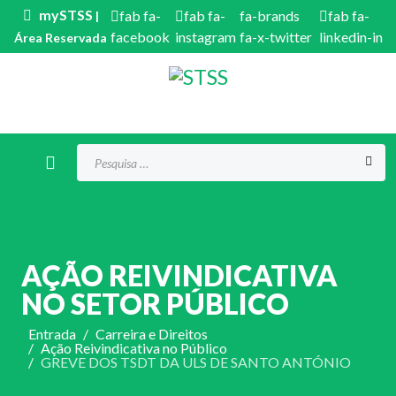
mySTSS
fab fa-
fab fa-
fa-brands
fab fa-
|
facebook
instagram
fa-x-twitter
linkedin-in
Área Reservada
Procurar...
AÇÃO REIVINDICATIVA
NO SETOR PÚBLICO
Entrada
Carreira e Direitos
Ação Reivindicativa no Público
GREVE DOS TSDT DA ULS DE SANTO ANTÓNIO