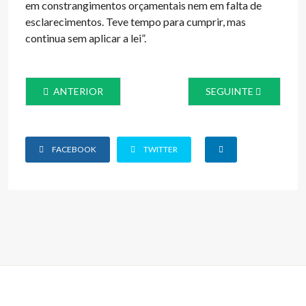
em constrangimentos orçamentais nem em falta de
esclarecimentos. Teve tempo para cumprir, mas
continua sem aplicar a lei”.
ARTIGO ANTERIOR: TSDT DA ULS DE SANTO ANTÓNIO VO
ARTIGO SEGUINTE: I
ANTERIOR
SEGUINTE
FACEBOOK
TWITTER