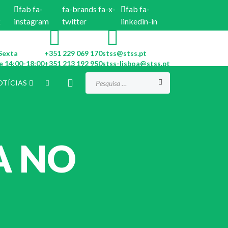
fab fa-
fa-brands fa-x-
fab fa-
k
instagram
twitter
linkedin-in
Sexta
+351 229 069 170
stss@stss.pt
e 14:00-18:00
+351 213 192 950
stss-lisboa@stss.pt
Procurar...
OTÍCIAS
A NO