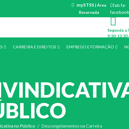
mySTSS
fab fa-
| Área
faceboo
Reservada
Segunda a 
9:30-12:30 
ES
CARREIRA E DIREITOS
EMPREGO E FORMAÇÃO
N
IVINDICATIV
ÚBLICO
icativa no Público
Descongelamentos na Carreira