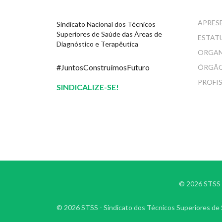
APRES
Sindicato Nacional dos Técnicos
Superiores de Saúde das Áreas de
ESTAT
Diagnóstico e Terapêutica
ORGA
#JuntosConstruímosFuturo
ÓRGÃO
PROFI
SINDICALIZE-SE!
© 2026 STSS -
© 2026 STSS - Sindicato dos Técnicos Superiores de