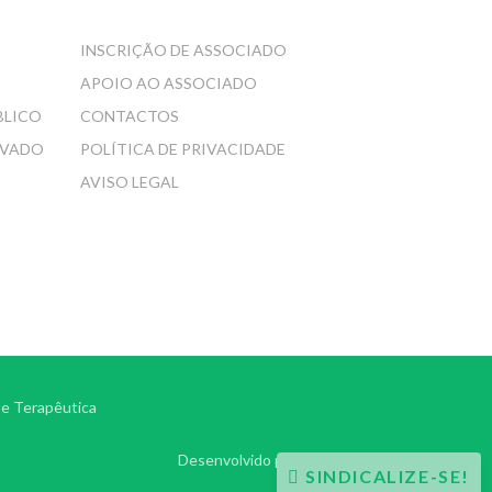
INSCRIÇÃO DE ASSOCIADO
APOIO AO ASSOCIADO
BLICO
CONTACTOS
IVADO
POLÍTICA DE PRIVACIDADE
AVISO LEGAL
 e Terapêutica
Desenvolvido por
ONITdev
SINDICALIZE-SE!