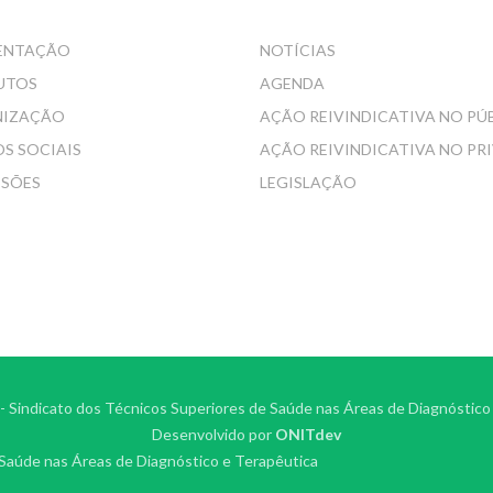
ENTAÇÃO
NOTÍCIAS
UTOS
AGENDA
NIZAÇÃO
AÇÃO REIVINDICATIVA NO PÚ
S SOCIAIS
AÇÃO REIVINDICATIVA NO PR
SSÕES
LEGISLAÇÃO
 Sindicato dos Técnicos Superiores de Saúde nas Áreas de Diagnóstico
Desenvolvido por
ONITdev
 Saúde nas Áreas de Diagnóstico e Terapêutica