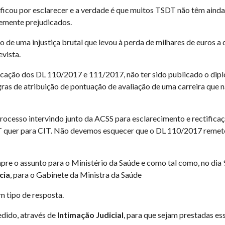
ficou por esclarecer e a verdade é que muitos TSDT não têm ainda 
vemente prejudicados.
e uma injustiça brutal que levou à perda de milhares de euros a 
evista.
cação dos DL 110/2017 e 111/2017, não ter sido publicado o diplo
s de atribuição de pontuação de avaliação de uma carreira que n
rocesso intervindo junto da ACSS para esclarecimento e rectifica
 quer para CIT. Não devemos esquecer que o DL 110/2017 remete
re o assunto para o Ministério da Saúde e como tal como, no dia 
cia
, para o Gabinete da Ministra da Saúde
 tipo de resposta.
edido, através de
Intimação Judicial
, para que sejam prestadas es