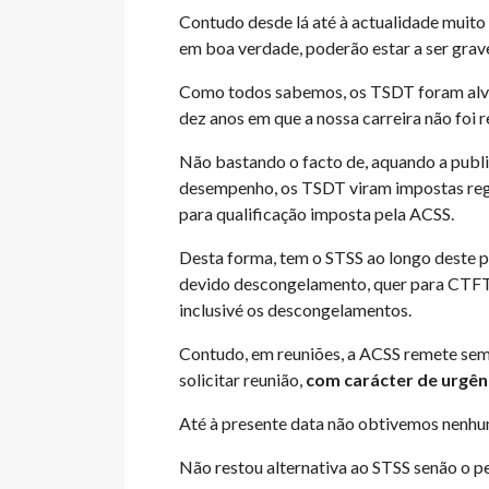
Contudo desde lá até à actualidade muito 
em boa verdade, poderão estar a ser gra
Como todos sabemos, os TSDT foram alvo d
dez anos em que a nossa carreira não foi r
Não bastando o facto de, aquando a publi
desempenho, os TSDT viram impostas regra
para qualificação imposta pela ACSS.
Desta forma, tem o STSS ao longo deste p
devido descongelamento, quer para CTFT
inclusivé os descongelamentos.
Contudo, em reuniões, a ACSS remete semp
solicitar reunião,
com carácter de urgên
Até à presente data não obtivemos nenhum
Não restou alternativa ao STSS senão o p