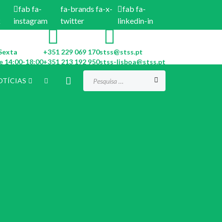
fab fa-
fa-brands fa-x-
fab fa-
k
instagram
twitter
linkedin-in
Sexta
+351 229 069 170
stss@stss.pt
e 14:00-18:00
+351 213 192 950
stss-lisboa@stss.pt
Procurar...
OTÍCIAS