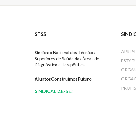
STSS
SINDI
APRES
Sindicato Nacional dos Técnicos
Superiores de Saúde das Áreas de
ESTAT
Diagnóstico e Terapêutica
ORGA
#JuntosConstruímosFuturo
ÓRGÃO
PROFI
SINDICALIZE-SE!