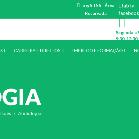
mySTSS
fab fa-
| Área
faceboo
Reservada
Segunda a 
9:30-12:30 
ES
CARREIRA E DIREITOS
EMPREGO E FORMAÇÃO
N
GIA
ssões
Audiologia