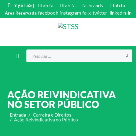
mySTSS
fab fa-
fab fa-
fa-brands
fab fa-
|
facebook
instagram
fa-x-twitter
linkedin-in
Área Reservada
Procurar...
AÇÃO REIVINDICATIVA
NO SETOR PÚBLICO
Entrada
Carreira e Direitos
Ação Reivindicativa no Público