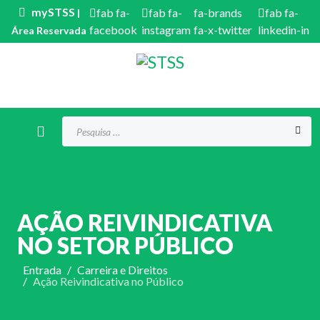
mySTSS
fab fa-
fab fa-
fa-brands
fab fa-
|
facebook
instagram
fa-x-twitter
linkedin-in
Área Reservada
Procurar...
AÇÃO REIVINDICATIVA
NO SETOR PÚBLICO
Entrada
Carreira e Direitos
Ação Reivindicativa no Público