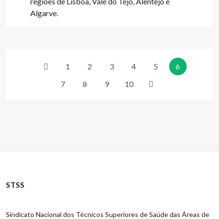
regiões de Lisboa, Vale do Tejo, Alentejo e
Algarve.
1
2
3
4
5
6
7
8
9
10
STSS
Sindicato Nacional dos Técnicos Superiores de Saúde das Áreas de