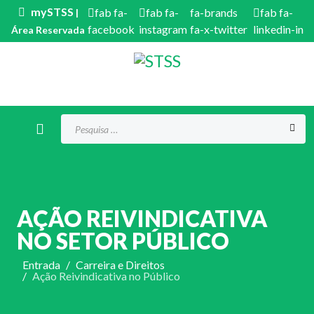
mySTSS
fab fa-
fab fa-
fa-brands
fab fa-
|
facebook
instagram
fa-x-twitter
linkedin-in
Área Reservada
Procurar...
AÇÃO REIVINDICATIVA
NO SETOR PÚBLICO
Entrada
Carreira e Direitos
Ação Reivindicativa no Público