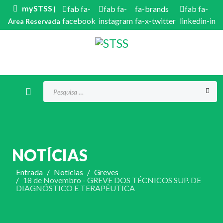
mySTSS
fab fa-
fab fa-
fa-brands
fab fa-
|
facebook
instagram
fa-x-twitter
linkedin-in
Área Reservada
Procurar...
NOTÍCIAS
Entrada
Notícias
Greves
18 de Novembro - GREVE DOS TÉCNICOS SUP. DE
DIAGNÓSTICO E TERAPÊUTICA