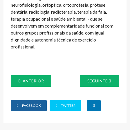
neurofisiologia, ortóptica, ortoprotesia, prótese
dentária, radiologia, radioterapia, terapia da fala,
terapia ocupacional e saúde ambiental - que se
desenvolvem em complementaridade funcional com
outros grupos profissionais da saúde, com igual
dignidade e autonomia técnica de exercício
profissional.
ARTIGO ANTERIOR: AVISO PRÉVIO - GREVE 2023.02.09
ARTIGO SEGUINTE: G
ANTERIOR
SEGUINTE
FACEBOOK
TWITTER