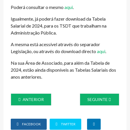
Poderá consultar o mesmo
aqui
.
Igualmente, já poderá fazer download da Tabela
Salarial de 2024, para os TSDT que trabalham na
Administração Pública.
A mesma está acessível através do separador
Legislação, ou através do download directo
aqui
.
Na sua Área de Associado, para além da Tabela de
2024, estão ainda disponíveis as Tabelas Salariais dos
anos anteriores.
ARTIGO ANTERIOR: NOTA DE PESAR - 2024.06.02
ARTIGO SEGUINTE: R
ANTERIOR
SEGUINTE
FACEBOOK
TWITTER