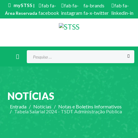
mySTSS
fab fa-
fab fa-
fa-brands
fab fa-
|
facebook
instagram
fa-x-twitter
linkedin-in
Área Reservada
Procurar...
NOTÍCIAS
Entrada
Notícias
Notas e Boletins Informativos
Tabela Salarial 2024 - TSDT Administração Pública