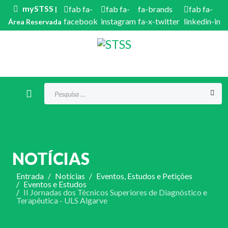
mySTSS
fab fa-
fab fa-
fa-brands
fab fa-
|
facebook
instagram
fa-x-twitter
linkedin-in
Área Reservada
Procurar...
NOTÍCIAS
Entrada
Notícias
Eventos, Estudos e Petições
Eventos e Estudos
II Jornadas dos Técnicos Superiores de Diagnóstico e
Terapêutica - ULS Algarve