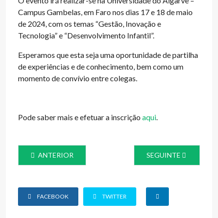
O evento irá realizar-se na Universidade do Algarve –
Campus Gambelas, em Faro nos dias 17 e 18 de maio
de 2024, com os temas “Gestão, Inovação e
Tecnologia” e “Desenvolvimento Infantil”.
Esperamos que esta seja uma oportunidade de partilha
de experiências e de conhecimento, bem como um
momento de convívio entre colegas.
Pode saber mais e efetuar a inscrição
aqui
.
ARTIGO ANTERIOR: CARACTERIZAÇÃO DA MANIPULAÇ
ARTIGO SEGUINTE: 
ANTERIOR
SEGUINTE
FACEBOOK
TWITTER