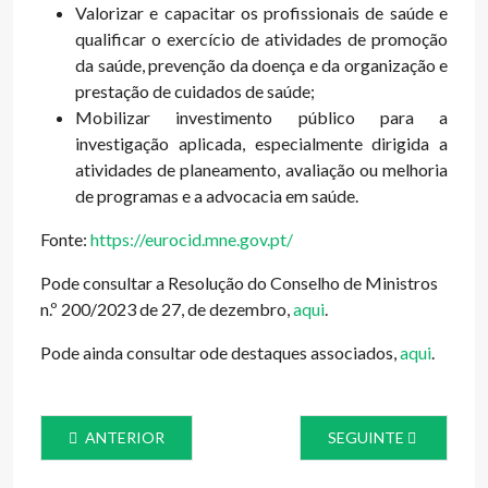
Valorizar e capacitar os profissionais de saúde e
qualificar o exercício de atividades de promoção
da saúde, prevenção da doença e da organização e
prestação de cuidados de saúde;
Mobilizar investimento público para a
investigação aplicada, especialmente dirigida a
atividades de planeamento, avaliação ou melhoria
de programas e a advocacia em saúde.
Fonte:
https://eurocid.mne.gov.pt/
Pode consultar a Resolução do Conselho de Ministros
n.º 200/2023 de 27, de dezembro,
aqui
.
Pode ainda consultar ode destaques associados,
aqui
.
ARTIGO ANTERIOR: CURSO INTENSIVO TUBERCULOSE - 
ARTIGO SEGUINTE: W
ANTERIOR
SEGUINTE