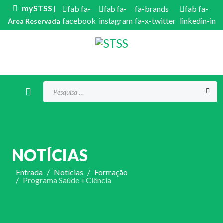
mySTSS
fab fa-
fab fa-
fa-brands
fab fa-
|
facebook
instagram
fa-x-twitter
linkedin-in
Área Reservada
Procurar...
NOTÍCIAS
Entrada
Notícias
Formação
Programa Saúde +Ciência