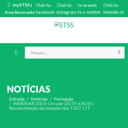
mySTSS
fab fa-
fab fa-
fa-brands
fab fa-
|
facebook
instagram
fa-x-twitter
linkedin-in
Área Reservada
Procurar...
NOTÍCIAS
Entrada
Notícias
Formação
WEBINAR 2023: Circular DGTF e ACSS |
Reconstituição da situação dos TSDT CIT