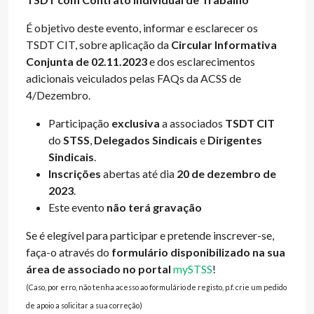
É objetivo deste evento, informar e esclarecer os
TSDT CIT, sobre aplicação da
Circular Informativa
Conjunta de 02.11.2023
e dos esclarecimentos
adicionais veiculados pelas FAQs da ACSS de
4/Dezembro.
Participação
exclusiva
a associados
TSDT CIT
do
STSS
,
Delegados Sindicais
e
Dirigentes
Sindicais
.
Inscrições
abertas até dia
20 de dezembro de
2023
.
Este evento
não terá gravação
Se é elegível para participar e pretende inscrever-se,
faça-o através do
formulário disponibilizado na sua
área de associado no portal
mySTSS
!
(Caso, por erro, não tenha acesso ao formulário de registo, p.f. crie um pedido
de apoio a solicitar a sua correção)