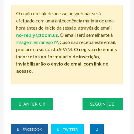
O envio do link de acesso ao webinar será
efetuado com uma antecedência mínima de uma
hora antes do início da sessão, através do email
no-reply@zoom.us
. O email será semelhante à
imagem em anexo
, Caso não receba este email,
procure na sua pasta SPAM.
O registo de emails
incorretos no formulário de inscrição,
inviabilizarão o envio de email com link de
acesso
.
ARTIGO ANTERIOR: PROGRAMA SAÚDE +CIÊNCIA
ARTIGO SEGUINTE: P
ANTERIOR
SEGUINTE
FACEBOOK
TWITTER