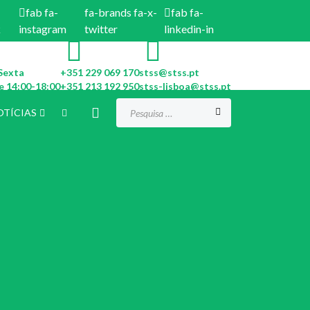
fab fa-
fa-brands fa-x-
fab fa-
k
instagram
twitter
linkedin-in
Sexta
+351 229 069 170
stss@stss.pt
e 14:00-18:00
+351 213 192 950
stss-lisboa@stss.pt
Procurar...
OTÍCIAS