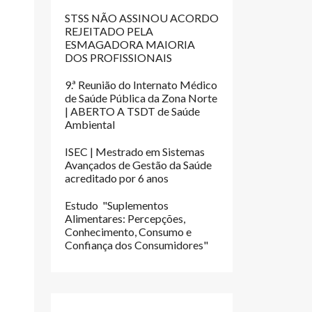
STSS NÃO ASSINOU ACORDO
REJEITADO PELA
ESMAGADORA MAIORIA
DOS PROFISSIONAIS
9.ª Reunião do Internato Médico
de Saúde Pública da Zona Norte
| ABERTO A TSDT de Saúde
Ambiental
ISEC | Mestrado em Sistemas
Avançados de Gestão da Saúde
acreditado por 6 anos
Estudo "Suplementos
Alimentares: Percepções,
Conhecimento, Consumo e
 JANEIRO
E: GREVE AO TRABALHO PRESTADO ALÉM DO PNT - DESDE AS 00:0
Confiança dos Consumidores"