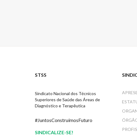
STSS
SINDI
APRES
Sindicato Nacional dos Técnicos
Superiores de Saúde das Áreas de
ESTAT
Diagnóstico e Terapêutica
ORGA
#JuntosConstruímosFuturo
ÓRGÃO
PROFI
SINDICALIZE-SE!