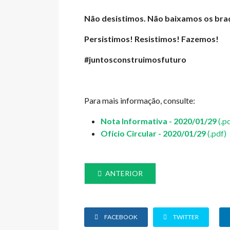
Não desistimos. Não baixamos os bra
Persistimos! Resistimos! Fazemos!
#juntosconstruimosfuturo
Para mais informação, consulte:
Nota Informativa - 2020/01/29
(.p
Ofício Circular - 2020/01/29
(.pdf)
ARTIGO ANTERIOR: TÉCNICOS SUPER
ANTERIOR
FACEBOOK
TWITTER