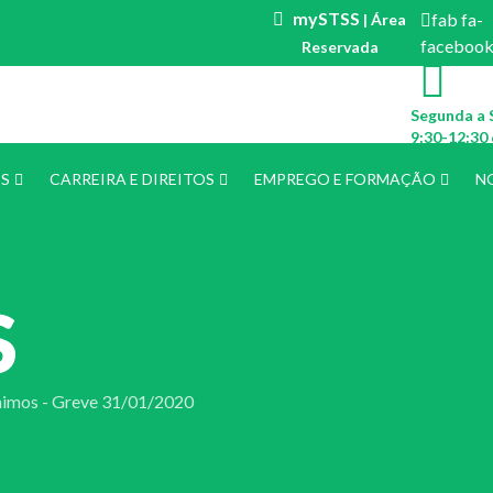
mySTSS
fab fa-
| Área
faceboo
Reservada
Segunda a 
9:30-12:30 
ES
CARREIRA E DIREITOS
EMPREGO E FORMAÇÃO
N
S
nimos - Greve 31/01/2020