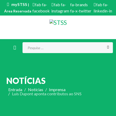
mySTSS
fab fa-
fab fa-
fa-brands
fab fa-
|
facebook
instagram
fa-x-twitter
linkedin-in
Área Reservada
Procurar...
NOTÍCIAS
Entrada
Notícias
Imprensa
Luís Dupont aponta contributos ao SNS