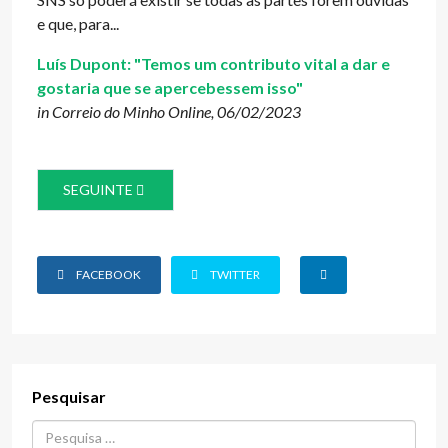
e que, para...
Luís Dupont: "Temos um contributo vital a dar e
gostaria que se apercebessem isso"
in Correio do Minho Online, 06/02/2023
ARTIGO SEGUINTE: SUSPENSÃO DA GREVE DE 25 DE MAI
SEGUINTE
FACEBOOK
TWITTER
Pesquisar
Procurar...