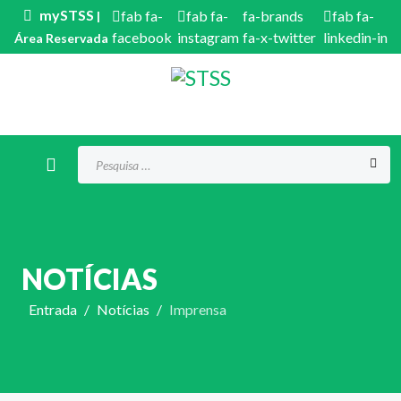
mySTSS
fab fa-
fab fa-
fa-brands
fab fa-
|
facebook
instagram
fa-x-twitter
linkedin-in
Área Reservada
Procurar...
NOTÍCIAS
Entrada
Notícias
Imprensa