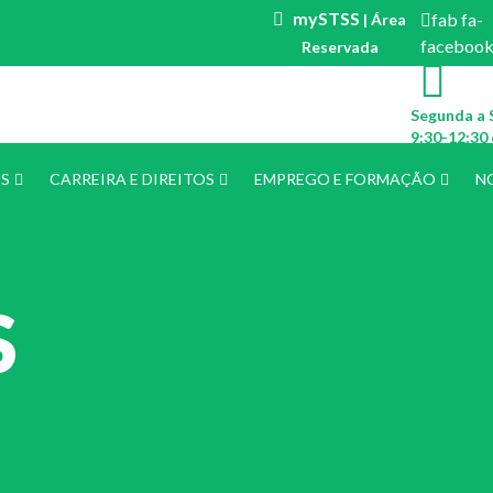
mySTSS
fab fa-
| Área
faceboo
Reservada
Segunda a 
9:30-12:30 
ES
CARREIRA E DIREITOS
EMPREGO E FORMAÇÃO
N
S