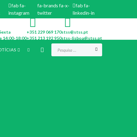
fab fa-
fa-brands fa-x-
fab fa-
k
instagram
twitter
linkedin-in
Sexta
+351 229 069 170
stss@stss.pt
e 14:00-18:00
+351 213 192 950
stss-lisboa@stss.pt
Procurar...
OTÍCIAS