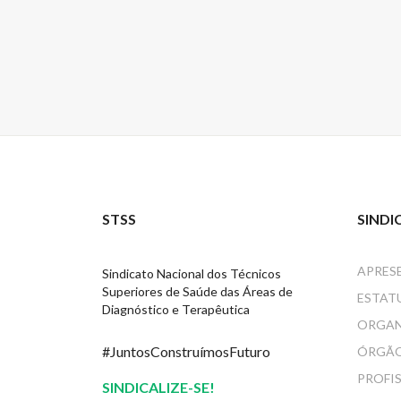
STSS
SINDI
APRES
Sindicato Nacional dos Técnicos
Superiores de Saúde das Áreas de
ESTAT
Diagnóstico e Terapêutica
ORGA
#JuntosConstruímosFuturo
ÓRGÃO
PROFI
SINDICALIZE-SE!