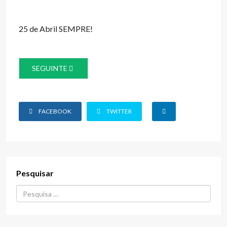
25 de Abril SEMPRE!
ARTIGO SEGUINTE: 1º DE MAIO DE 2024
SEGUINTE
FACEBOOK
TWITTER
Pesquisar
Procurar...