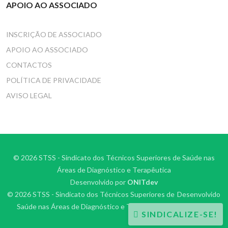
APOIO AO ASSOCIADO
INSCRIÇÃO DE ASSOCIADO
APOIO AO ASSOCIADO
CONTACTOS
POLÍTICA DE PRIVACIDADE
AVISO LEGAL
© 2026 STSS - Sindicato dos Técnicos Superiores de Saúde nas
Áreas de Diagnóstico e Terapêutica
Desenvolvido por
ONITdev
© 2026 STSS - Sindicato dos Técnicos Superiores de
Desenvolvido
Saúde nas Áreas de Diagnóstico e Terapêutica
por
ONITdev
SINDICALIZE-SE!