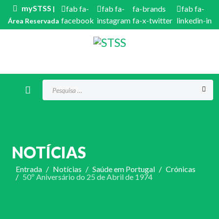
mySTSS
fab fa-
fab fa-
fa-brands
fab fa-
|
facebook
instagram
fa-x-twitter
linkedin-in
Área Reservada
Procurar...
NOTÍCIAS
Entrada
Notícias
Saúde em Portugal
Crónicas
50º Aniversário do 25 de Abril de 1974