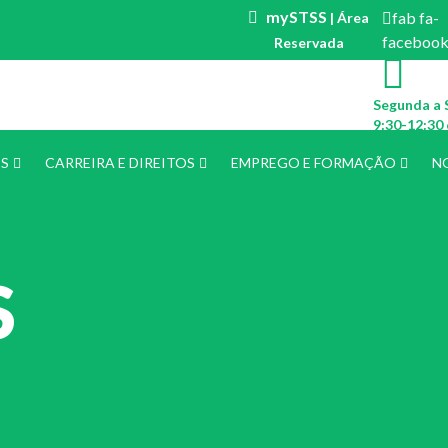
mySTSS
fab fa-
| Área
faceboo
Reservada
Segunda a 
9:30-12:30 
ES
CARREIRA E DIREITOS
EMPREGO E FORMAÇÃO
N
S