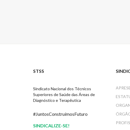
STSS
SINDI
APRES
Sindicato Nacional dos Técnicos
Superiores de Saúde das Áreas de
ESTAT
Diagnóstico e Terapêutica
ORGA
#JuntosConstruímosFuturo
ÓRGÃO
PROFI
SINDICALIZE-SE!