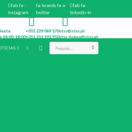
fab fa-
fa-brands fa-x-
fab fa-
k
instagram
twitter
linkedin-in
Sexta
+351 229 069 170
stss@stss.pt
e 14:00-18:00
+351 213 192 950
stss-lisboa@stss.pt
Procurar...
OTÍCIAS