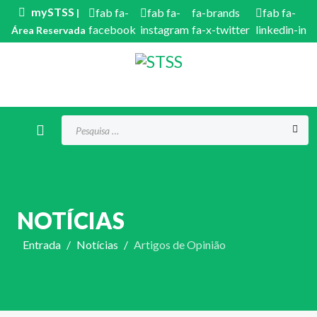
mySTSS
fab fa-
fab fa-
fa-brands
fab fa-
|
facebook
instagram
fa-x-twitter
linkedin-in
Área Reservada
Procurar...
NOTÍCIAS
Entrada
Notícias
Artigos de Opinião