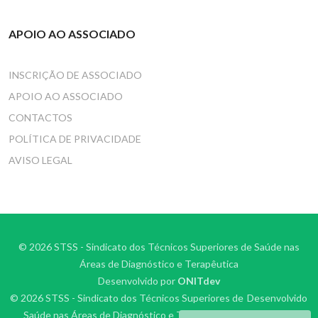
APOIO AO ASSOCIADO
INSCRIÇÃO DE ASSOCIADO
APOIO AO ASSOCIADO
CONTACTOS
POLÍTICA DE PRIVACIDADE
AVISO LEGAL
© 2026 STSS - Sindicato dos Técnicos Superiores de Saúde nas
Áreas de Diagnóstico e Terapêutica
Desenvolvido por
ONITdev
© 2026 STSS - Sindicato dos Técnicos Superiores de
Desenvolvido
Saúde nas Áreas de Diagnóstico e Terapêutica
por
ONITdev