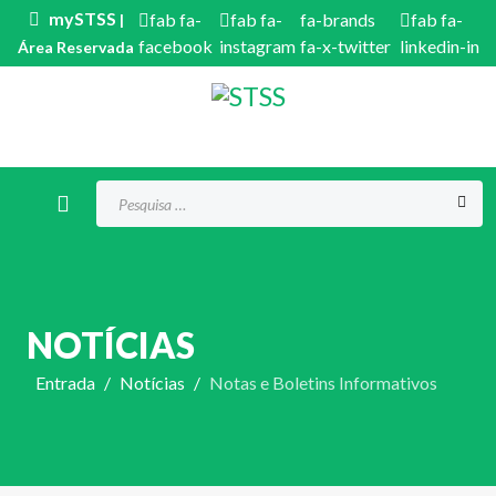
mySTSS
fab fa-
fab fa-
fa-brands
fab fa-
|
facebook
instagram
fa-x-twitter
linkedin-in
Área Reservada
Procurar...
NOTÍCIAS
Entrada
Notícias
Notas e Boletins Informativos