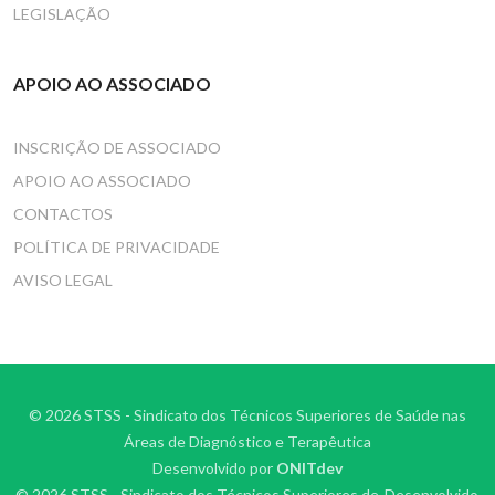
LEGISLAÇÃO
APOIO AO ASSOCIADO
INSCRIÇÃO DE ASSOCIADO
APOIO AO ASSOCIADO
CONTACTOS
POLÍTICA DE PRIVACIDADE
AVISO LEGAL
© 2026 STSS - Sindicato dos Técnicos Superiores de Saúde nas
Áreas de Diagnóstico e Terapêutica
Desenvolvido por
ONITdev
© 2026 STSS - Sindicato dos Técnicos Superiores de
Desenvolvido