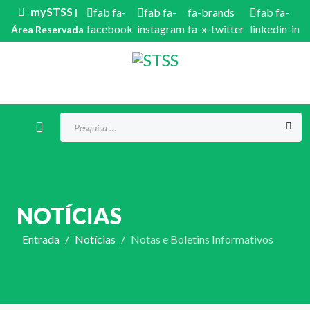
mySTSS
fab fa-
fab fa-
fa-brands
fab fa-
|
facebook
instagram
fa-x-twitter
linkedin-in
Área Reservada
Procurar...
NOTÍCIAS
Entrada
Notícias
Notas e Boletins Informativos