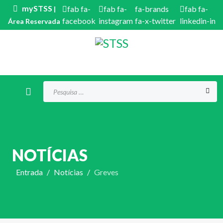
mySTSS
fab fa-
fab fa-
fa-brands
fab fa-
|
facebook
instagram
fa-x-twitter
linkedin-in
Área Reservada
Procurar...
NOTÍCIAS
Entrada
Notícias
Greves