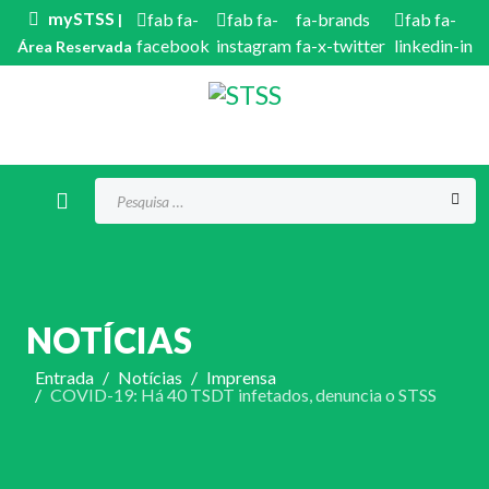
mySTSS
fab fa-
fab fa-
fa-brands
fab fa-
|
facebook
instagram
fa-x-twitter
linkedin-in
Área Reservada
Procurar...
NOTÍCIAS
Entrada
Notícias
Imprensa
COVID-19: Há 40 TSDT infetados, denuncia o STSS