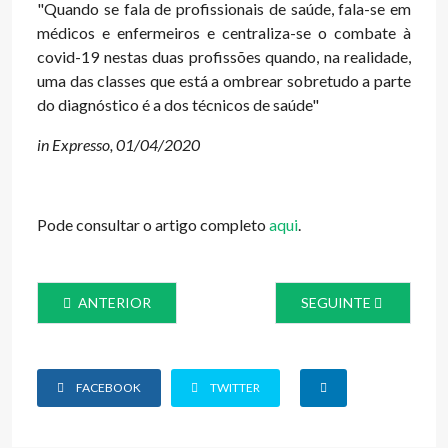
"Quando se fala de profissionais de saúde, fala-se em
médicos e enfermeiros e centraliza-se o combate à
covid-19 nestas duas profissões quando, na realidade,
uma das classes que está a ombrear sobretudo a parte
do diagnóstico é a dos técnicos de saúde
"
in Expresso, 01/04/2020
Pode consultar o artigo completo
aqui
.
ARTIGO ANTERIOR: COVID-19: SECRETÁRIO DE ESTAD
ARTIGO SEGUINTE: T
ANTERIOR
SEGUINTE
FACEBOOK
TWITTER