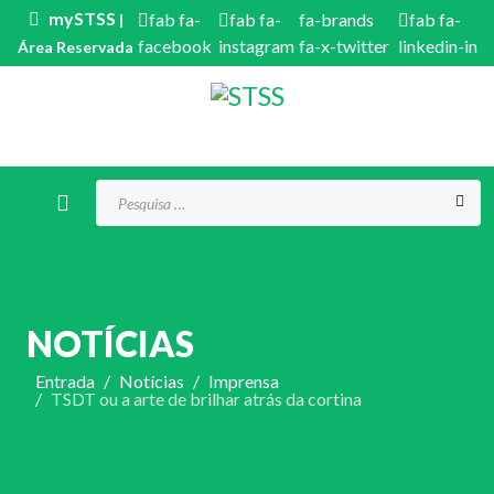
mySTSS
fab fa-
fab fa-
fa-brands
fab fa-
|
facebook
instagram
fa-x-twitter
linkedin-in
Área Reservada
Procurar...
NOTÍCIAS
Entrada
Notícias
Imprensa
TSDT ou a arte de brilhar atrás da cortina