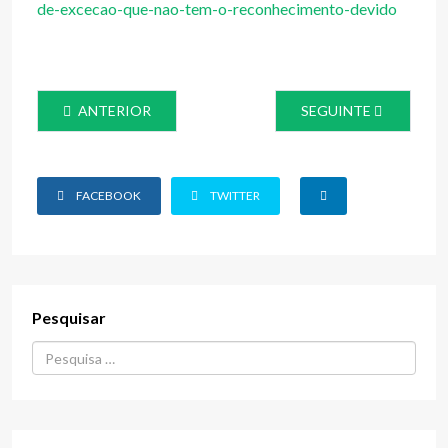
de-excecao-que-nao-tem-o-reconhecimento-devido
ARTIGO ANTERIOR: COVID-19: HÁ 40 TSDT INFETADOS,
ARTIGO SEGUINTE: CL
ANTERIOR
SEGUINTE
FACEBOOK
TWITTER
Pesquisar
Procurar...