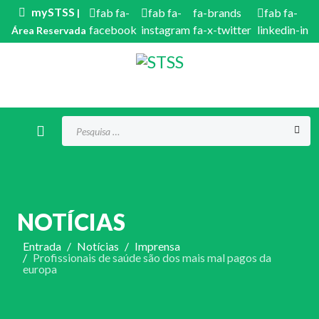
mySTSS
fab fa-
fab fa-
fa-brands
fab fa-
|
facebook
instagram
fa-x-twitter
linkedin-in
Área Reservada
Procurar...
NOTÍCIAS
Entrada
Notícias
Imprensa
Profissionais de saúde são dos mais mal pagos da
europa