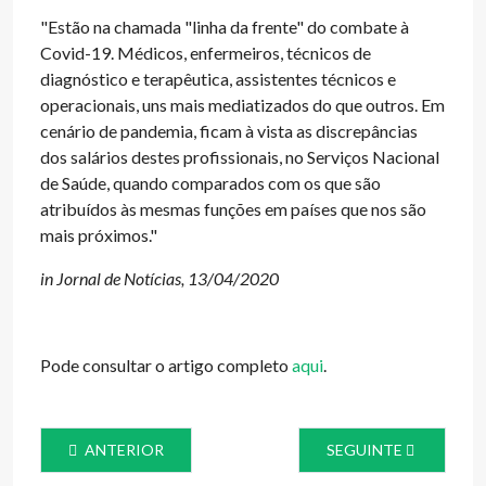
"Estão na chamada "linha da frente" do combate à
Covid-19. Médicos, enfermeiros, técnicos de
diagnóstico e terapêutica, assistentes técnicos e
operacionais, uns mais mediatizados do que outros. Em
cenário de pandemia, ficam à vista as discrepâncias
dos salários destes profissionais, no Serviços Nacional
de Saúde, quando comparados com os que são
atribuídos às mesmas funções em países que nos são
mais próximos.
"
in Jornal de Notícias, 13/04/2020
Pode consultar o artigo completo
aqui
.
ARTIGO ANTERIOR: LUÍS DUPONT EM ENTREVISTA À RT
ARTIGO SEGUINTE: C
ANTERIOR
SEGUINTE