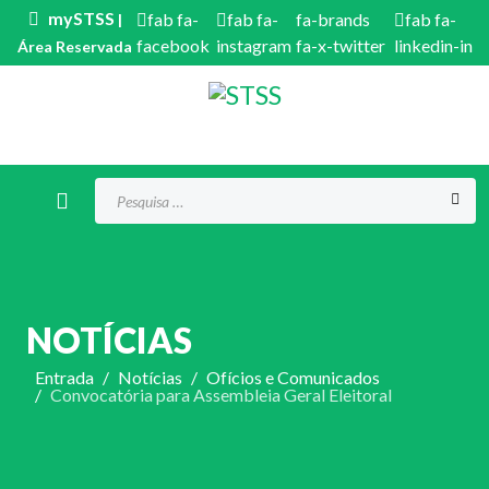
mySTSS
fab fa-
fab fa-
fa-brands
fab fa-
|
facebook
instagram
fa-x-twitter
linkedin-in
Área Reservada
Procurar...
NOTÍCIAS
Entrada
Notícias
Ofícios e Comunicados
Convocatória para Assembleia Geral Eleitoral