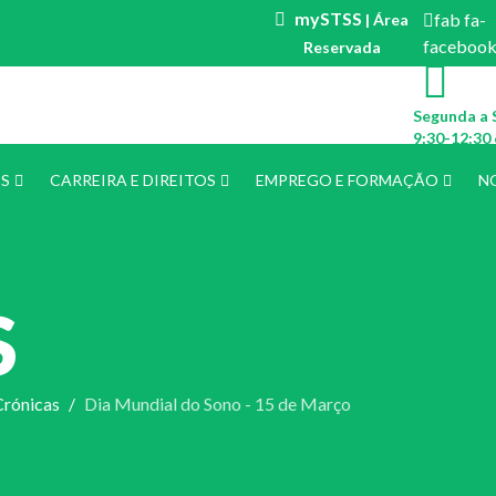
mySTSS
fab fa-
| Área
faceboo
Reservada
Segunda a 
9:30-12:30 
ES
CARREIRA E DIREITOS
EMPREGO E FORMAÇÃO
N
S
Crónicas
Dia Mundial do Sono - 15 de Março