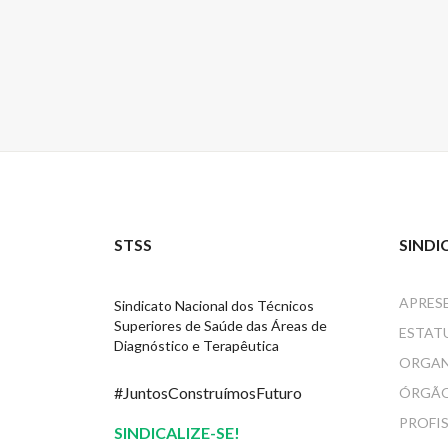
STSS
SINDI
APRES
Sindicato Nacional dos Técnicos
Superiores de Saúde das Áreas de
ESTAT
Diagnóstico e Terapêutica
ORGA
#JuntosConstruímosFuturo
ÓRGÃO
PROFI
SINDICALIZE-SE!