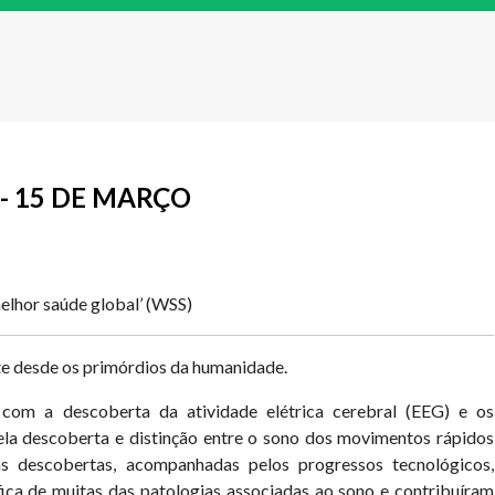
- 15 DE MARÇO
melhor saúde global’ (WSS)
ste desde os primórdios da humanidade.
com a descoberta da atividade elétrica cerebral (EEG) e os
la descoberta e distinção entre o sono dos movimentos rápidos
descobertas, acompanhadas pelos progressos tecnológicos,
fica de muitas das patologias associadas ao sono e contribuíram