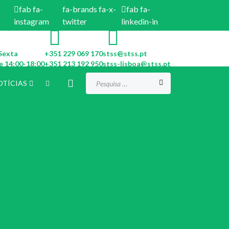
fab fa-
fa-brands fa-x-
fab fa-
k
instagram
twitter
linkedin-in
Sexta
+351 229 069 170
stss@stss.pt
e 14:00-18:00
+351 213 192 950
stss-lisboa@stss.pt
Procurar...
OTÍCIAS