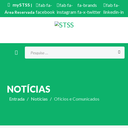
mySTSS
fab fa-
fab fa-
fa-brands
fab fa-
|
facebook
instagram
fa-x-twitter
linkedin-in
Área Reservada
Procurar...
NOTÍCIAS
Entrada
Notícias
Ofícios e Comunicados