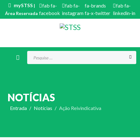
mySTSS
fab fa-
fab fa-
fa-brands
fab fa-
|
facebook
instagram
fa-x-twitter
linkedin-in
Área Reservada
Procurar...
NOTÍCIAS
Entrada
Notícias
Ação Reivindicativa