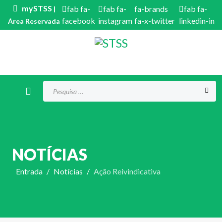
mySTSS
fab fa-
fab fa-
fa-brands
fab fa-
|
facebook
instagram
fa-x-twitter
linkedin-in
Área Reservada
Procurar...
NOTÍCIAS
Entrada
Notícias
Ação Reivindicativa