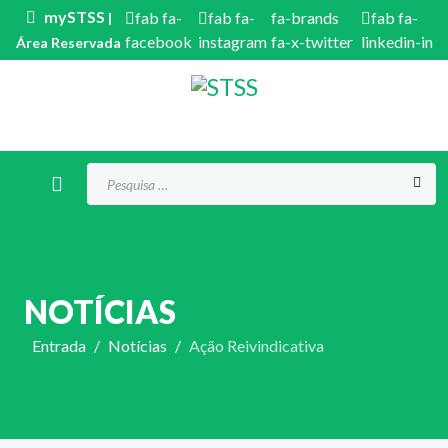
mySTSS
fab fa-
fab fa-
fa-brands
fab fa-
|
facebook
instagram
fa-x-twitter
linkedin-in
Área Reservada
Procurar...
NOTÍCIAS
Entrada
Notícias
Ação Reivindicativa