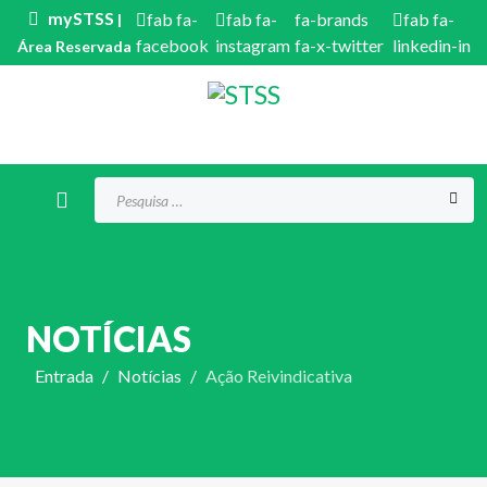
mySTSS
fab fa-
fab fa-
fa-brands
fab fa-
|
facebook
instagram
fa-x-twitter
linkedin-in
Área Reservada
Procurar...
NOTÍCIAS
Entrada
Notícias
Ação Reivindicativa